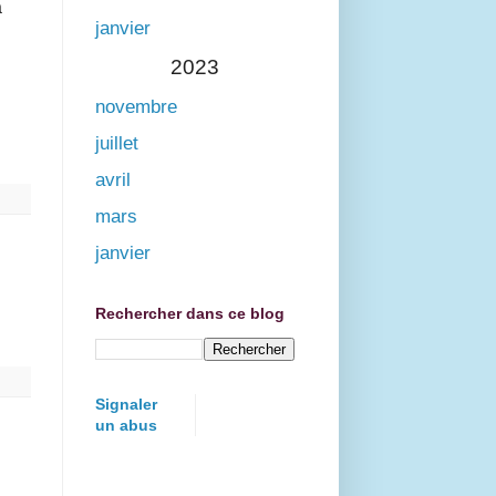
a
janvier
2023
novembre
juillet
avril
mars
janvier
Rechercher dans ce blog
Signaler
un abus