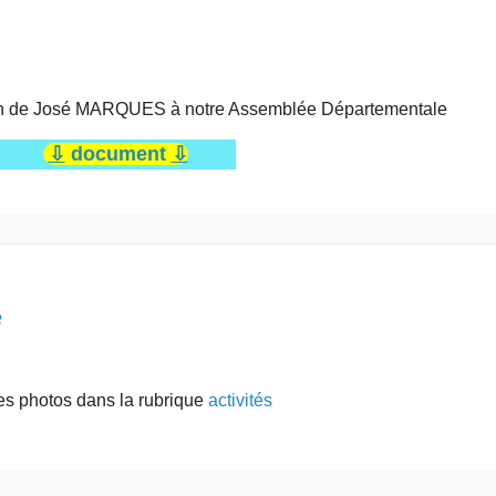
ention de José MARQUES à notre Assemblée Départementale
⇩
document
⇩
e
les photos dans la rubrique
activités